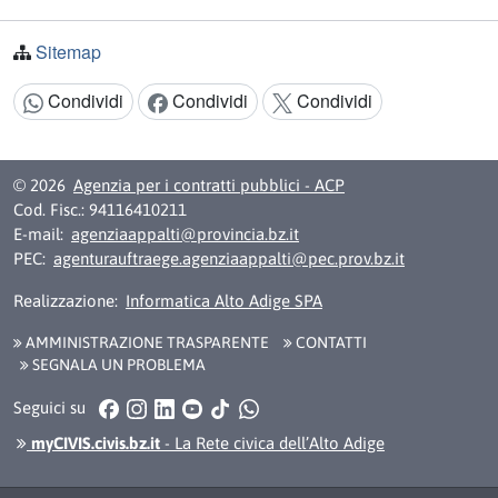
Sitemap
Condividi
Condividi
Condividi
Condividi:
© 2026
Agenzia per i contratti pubblici - ACP
Cod. Fisc.: 94116410211
E-mail:
agenziaappalti@provincia.bz.it
PEC:
agenturauftraege.agenziaappalti@pec.prov.bz.it
Realizzazione:
Informatica Alto Adige SPA
AMMINISTRAZIONE TRASPARENTE
CONTATTI
SEGNALA UN PROBLEMA
Facebook
Instagram
LinkedIn
YouTube
TikTok
WhatsApp
Seguici su
myCIVIS.civis.bz.it
- La Rete civica dell’Alto Adige