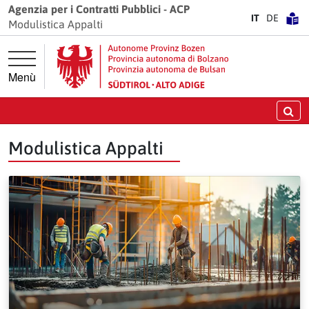
Vai direttamente alla navigazione principale
Vai al contenuto principale
Agenzia per i Contratti Pubblici - ACP
IT
DE
Modulistica Appalti
Menù
Ce
Modulistica Appalti